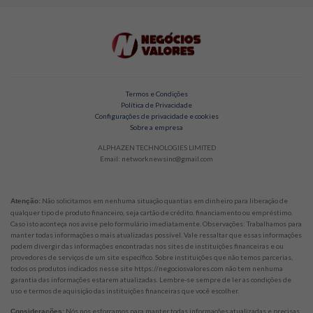
Termos e Condições
Política de Privacidade
Configurações de privacidade e cookies
Sobre a empresa
ALPHAZEN TECHNOLOGIES LIMITED
Email: networknewsinc@gmail.com
Não solicitamos em nenhuma situação quantias em dinheiro para liberação de
Atenção:
qualquer tipo de produto financeiro, seja cartão de crédito, financiamento ou empréstimo.
Caso isto aconteça nos avise pelo formulário imediatamente. Observações: Trabalhamos para
manter todas informações o mais atualizadas possível. Vale ressaltar que essas informações
podem divergir das informações encontradas nos sites de instituições financeiras e ou
provedores de serviços de um site específico. Sobre instituições que não temos parcerias,
todos os produtos indicados nesse site https://negociosvalores.com não tem nenhuma
garantia das informações estarem atualizadas. Lembre-se sempre de ler as condições de
uso e termos de aquisição das instituições financeiras que você escolher.
Nós nos esforçamos para manter todas informações atualizadas e precisas.
Considerações: