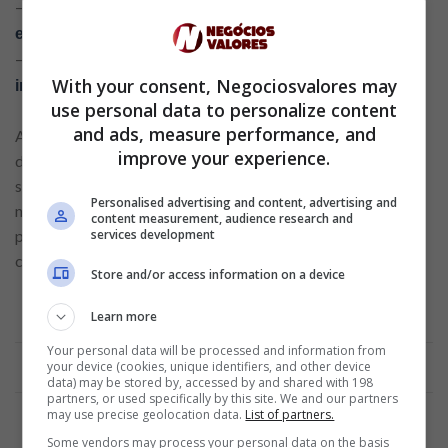
–
Descubra como realizar uma simulação de
empréstimo pessoal e escolher a melhor opção
–
Compras inteligentes: descubra as vantagens de
With your consent, Negociosvalores may
investir em um cartão de crédito de supermercado
use personal data to personalize content
and ads, measure performance, and
Aumentar o limite de crédito, sem usar todo o valor
improve your experience.
disponível, ajuda a reduzir sua taxa de utilização e melhora
sua pontuação. Manter os pagamentos em dia, não atrasar
Personalised advertising and content, advertising and
nenhuma fatura e utilizar apenas uma parte do limite são
content measurement, audience research and
services development
práticas que auxiliam na construção de um bom score de
crédito ao longo do tempo.
Store and/or access information on a device
Learn more
Anúncio
Your personal data will be processed and information from
your device (cookies, unique identifiers, and other device
data) may be stored by, accessed by and shared with 198
partners, or used specifically by this site. We and our partners
may use precise geolocation data.
List of partners.
Some vendors may process your personal data on the basis