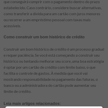
que conseguirá cumprir com o pagamento dentro do prazo
estabelecido. Caso contrário, considere buscar alternativas,
como transferir a dívida para um cartão com juros menores
ou recorrer a um empréstimo pessoal com taxas mais
acessíveis.
Como construir um bom histórico de crédito
Construir um bom histórico de crédito é um processo gradual
e requer paciência. Se você está começando a construir seu
histórico ou tentando melhorar seu score, uma boa estratégia
é optar por um cartão de crédito com limite baixo, o que
facilita o controle de gastos. À medida que você vai
mostrando responsabilidade no pagamento das faturas, o
banco ou a administradora do cartão pode aumentar seu
limite de crédito.
Leia mais artigos relacionados: