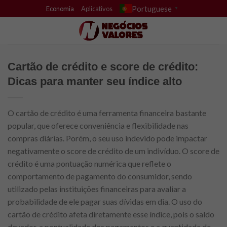
Skip
Portuguese
Economia
Aplicativos
▼
to
content
Cartão de crédito e score de crédito:
Dicas para manter seu índice alto
O cartão de crédito é uma ferramenta financeira bastante
popular, que oferece conveniência e flexibilidade nas
compras diárias. Porém, o seu uso indevido pode impactar
negativamente o score de crédito de um indivíduo. O score de
crédito é uma pontuação numérica que reflete o
comportamento de pagamento do consumidor, sendo
utilizado pelas instituições financeiras para avaliar a
probabilidade de ele pagar suas dívidas em dia. O uso do
cartão de crédito afeta diretamente esse índice, pois o saldo
devedor, a pontualidade dos pagamentos e a quantidade de