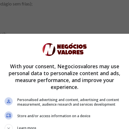
ágio sem filas);
hat;
utilização de cheque especial;
ais da rede Banco 24Horas;
With your consent, Negociosvalores may use
personal data to personalize content and ads,
measure performance, and improve your
enda mínima para cartão de crédito;
experience.
a Mastercard Surpreenda), entre outros.
Personalised advertising and content, advertising and content
measurement, audience research and services development
e pedir o cartão
Store and/or access information on a device
s que já possuem uma conta digital C6 Bank, a função de
cartão 
18 anos. Veja como fazer:
Learn more