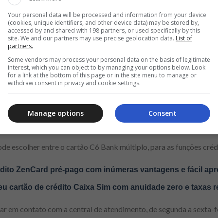
Your personal data will be processed and information from your device
(cookies, unique identifiers, and other device data) may be stored by,
accessed by and shared with 198 partners, or used specifically by this
Anúncio
site. We and our partners may use precise geolocation data.
List of
partners.
Some vendors may process your personal data on the basis of legitimate
interest, which you can object to by managing your options below. Look
for a link at the bottom of this page or in the site menu to manage or
withdraw consent in privacy and cookie settings.
para
Android
ou
iOS
;
truções e disponibilize os dados para a abertura da conta digital,
Manage options
Consent
 selfie, entre outros.
pode escolher entre o cartão C6 Bank múltiplo, para as funções créd
rédito ZenCard pré-pago com inúmeras vantagens e fácil ap
eu cartão de crédito Caixa Sim com anuidade zero e taxas 
rar em contato com a central de atendimento, de segunda a sexta-fe