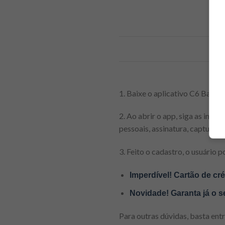
1. Baixe o aplicativo C6 Bank 
2. Ao abrir o app, siga as ins
pessoais, assinatura, captura de
3. Feito o cadastro, o usuário 
Imperdível! Cartão de c
Novidade! Garanta já o s
Para outras dúvidas, basta ent