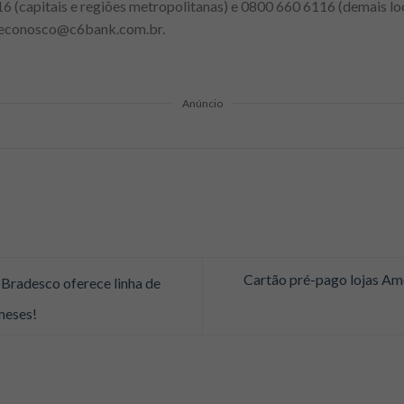
6 (capitais e regiões metropolitanas) e 0800 660 6116 (demais lo
faleconosco@c6bank.com.br.
Anúncio
Cartão pré-pago lojas Ame
radesco oferece linha de
meses!