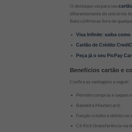
O destaque vai para seu
cartã
diferentemente do unicórnio br
Banco24Horas livre de qualque
Visa Infinite: saiba como
Cartão de Crédito CrediC
Peça já o seu PicPay Card
Benefícios cartão e 
Confira as vantagens a seguir:
Permite compras e saques n
Bandeira Mastercard;
Função crédito e débito no 
C6 Kick (transferência via 