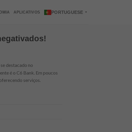
PORTUGUESE
OMIA
APLICATIVOS
▼
negativados!
se destacado no
ente é o C6 Bank. Em poucos
 oferecendo serviços.