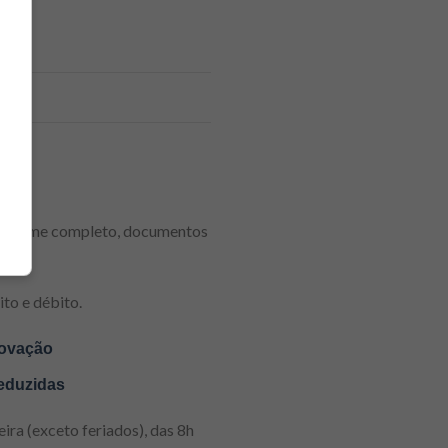
 como nome completo, documentos
ito e débito.
rovação
reduzidas
ira (exceto feriados), das 8h