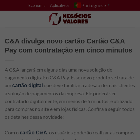
Skip
Portuguese
Economia
Aplicativos
▼
to
content
C&A divulga novo cartão Cartão C&A
Pay com contratação em cinco minutos
A C&A lançará em alguns dias uma nova solução de
pagamento digital: o C&A Pay. Esse novo produto se trata de
um
que deve facilitar a adesão de mais clientes
cartão digital
à solução de pagamentos da empresa. Ele poderá ser
contratado digitalmente, em menos de 5 minutos, e utilizado
para compras no site e em lojas físicas. Confira a seguir todos
os detalhes dessa novidade:
Com o
,
os usuários poderão realizar as compras
cartão C&A