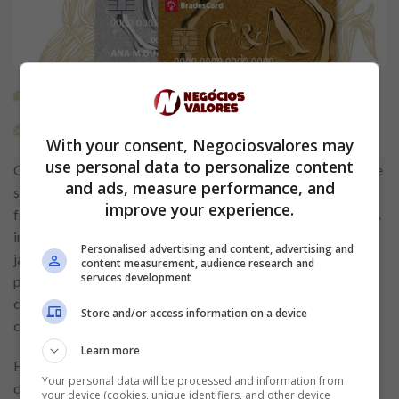
With your consent, Negociosvalores may
use personal data to personalize content
O C&A Pay vem a partir da recompra de direitos de oferta de
and ads, measure performance, and
serviços e produtos financeiros, até então explorados de
improve your experience.
forma exclusiva pelo Bradesco. Para garantir a oferta, a C&A
investiu R$ 415 milhões, valor que deve ser liquidado em
Personalised advertising and content, advertising and
janeiro de 2023 e corrigido a partir de 31 de janeiro do
content measurement, audience research and
services development
próximo ano, a 112,5% do CDI. Ainda de acordo com o
comunicado, haverá uma transição entre os produtos
Store and/or access information on a device
comercializados pelo Bradesco e a C&A.
Learn more
Em relação à nova solução digital de pagamentos, a meta é
Your personal data will be processed and information from
disponibiliza-la à base de membros do programa de
your device (cookies, unique identifiers, and other device