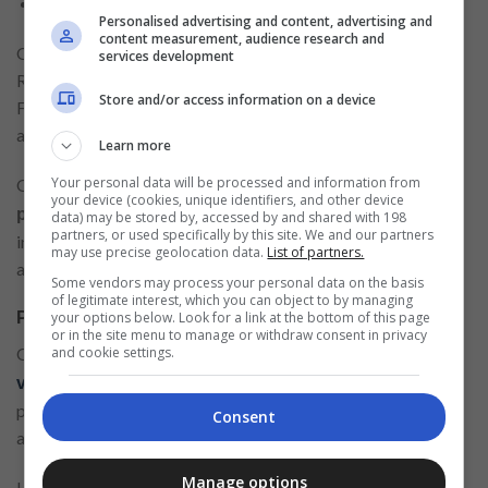
Especialista em Negócios.
Personalised advertising and content, advertising and
content measurement, audience research and
Os postos têm como destino as cidades de São Paulo (SP),
services development
Rio de Janeiro (RJ), Belo Horizonte (MG), além do Distrito
Store and/or access information on a device
Federal (DF). Requisitos e atribuições variam de acordo com
as vagas.
Learn more
Your personal data will be processed and information from
O processo seletivo também disponibiliza
oportunidades
your device (cookies, unique identifiers, and other device
. Não foram
para pessoas com deficiência (PcD)
data) may be stored by, accessed by and shared with 198
partners, or used specifically by this site. We and our partners
informados detalhes acerca dos salários e benefícios
may use precise geolocation data.
List of partners.
adicionais.
Some vendors may process your personal data on the basis
of legitimate interest, which you can object to by managing
your options below. Look for a link at the bottom of this page
Processo seletivo Oi: Inscrições online
or in the site menu to manage or withdraw consent in privacy
and cookie settings.
Os candidatos precisam entrar no
site com a lista das
e clicar naquela que mais se adequa ao seu perfil
vagas
profissional. É preciso enviar o currículo profissional
Consent
atualizado.
Manage options
Lembrando que, após as inscrições, os candidatos pré-