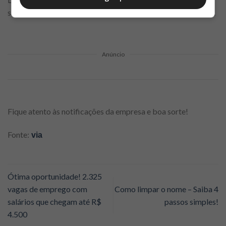
selecionados serão convocados às demais etapas da seleção.
Anúncio
Fique atento às notificações da empresa e boa sorte!
Fonte:
via
Ótima oportunidade! 2.325
vagas de emprego com
Como limpar o nome – Saiba 4
salários que chegam até R$
passos simples!
4.500