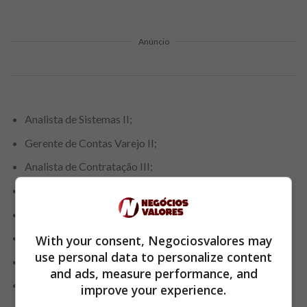
Anúncio
Analista de Sistemas II;
Gerente de Contas Varejo II;
Analista de Contratação III;
Auditor II;
Especialista de Projetos e Serviços;
Gerente de Evolução e Impacto Regulatório;
With your consent, Negociosvalores may
use personal data to personalize content
Analista Financeiro II;
and ads, measure performance, and
Especialista de Controle e Informações;
improve your experience.