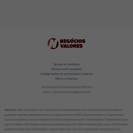
Termos e Condições
Política de Privacidade
Configurações de privacidade e cookies
Sobre a empresa
ALPHAZEN TECHNOLOGIES LIMITED
Email: networknewsinc@gmail.com
Não solicitamos em nenhuma situação quantias em dinheiro para liberação de
Atenção:
qualquer tipo de produto financeiro, seja cartão de crédito, financiamento ou empréstimo.
Caso isto aconteça nos avise pelo formulário imediatamente. Observações: Trabalhamos para
manter todas informações o mais atualizadas possível. Vale ressaltar que essas informações
podem divergir das informações encontradas nos sites de instituições financeiras e ou