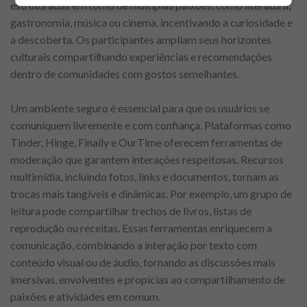
estruturadas em torno de múltiplas paixões, como literatura,
gastronomia, música ou cinema, incentivando a curiosidade e
a descoberta. Os participantes ampliam seus horizontes
culturais compartilhando experiências e recomendações
dentro de comunidades com gostos semelhantes.
Um ambiente seguro é essencial para que os usuários se
comuniquem livremente e com confiança. Plataformas como
Tinder, Hinge, Finally e OurTime oferecem ferramentas de
moderação que garantem interações respeitosas. Recursos
multimídia, incluindo fotos, links e documentos, tornam as
trocas mais tangíveis e dinâmicas. Por exemplo, um grupo de
leitura pode compartilhar trechos de livros, listas de
reprodução ou receitas. Essas ferramentas enriquecem a
comunicação, combinando a interação por texto com
conteúdo visual ou de áudio, tornando as discussões mais
imersivas, envolventes e propícias ao compartilhamento de
paixões e atividades em comum.