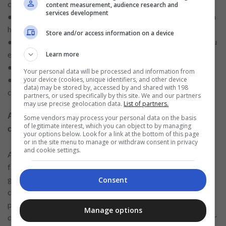
conversas.
content measurement, audience research and
services development
● Descoberta de eventos, grupos e atividades relacionados a
hobbies.
Store and/or access information on a device
● Oportunidade de compartilhar recomendações culturais ou
experiências pessoais.
Learn more
● Interface prática e segura para trocas respeitosas.
Your personal data will be processed and information from
● Incentiva a participação ativa e o desenvolvimento de
your device (cookies, unique identifiers, and other device
data) may be stored by, accessed by and shared with 198
comunidades de interesse.
partners, or used specifically by this site. We and our partners
may use precise geolocation data.
List of partners.
A importância de interfaces intuitivas para a
Some vendors may process your personal data on the basis
of legitimate interest, which you can object to by managing
comunicação
your options below. Look for a link at the bottom of this page
or in the site menu to manage or withdraw consent in privacy
and cookie settings.
A eficácia das plataformas depende de interfaces claras que
facilitem a navegação, o início de conversas e o acesso a
grupos de interesse. Essas ferramentas simplificam a
Consent
comunicação, reduzem as barreiras à troca de informações e
permitem que os usuários se concentrem no conteúdo das
Manage options
discussões em vez da tecnologia. As trocas podem, assim, ser