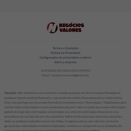
Termos e Condições
Política de Privacidade
Configurações de privacidade e cookies
Sobre a empresa
ALPHAZEN TECHNOLOGIES LIMITED
Email: networknewsinc@gmail.com
Não solicitamos em nenhuma situação quantias em dinheiro para liberação de
Atenção:
qualquer tipo de produto financeiro, seja cartão de crédito, financiamento ou empréstimo.
Caso isto aconteça nos avise pelo formulário imediatamente. Observações: Trabalhamos para
manter todas informações o mais atualizadas possível. Vale ressaltar que essas informações
podem divergir das informações encontradas nos sites de instituições financeiras e ou
provedores de serviços de um site específico. Sobre instituições que não temos parcerias,
todos os produtos indicados nesse site https://negociosvalores.com não tem nenhuma
garantia das informações estarem atualizadas. Lembre-se sempre de ler as condições de
uso e termos de aquisição das instituições financeiras que você escolher.